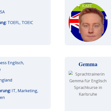
SA
ung:
TOEFL, TOEIC
ess Englisch,
Gemma
e
ngland
hrung:
IT, Marketing,
sen