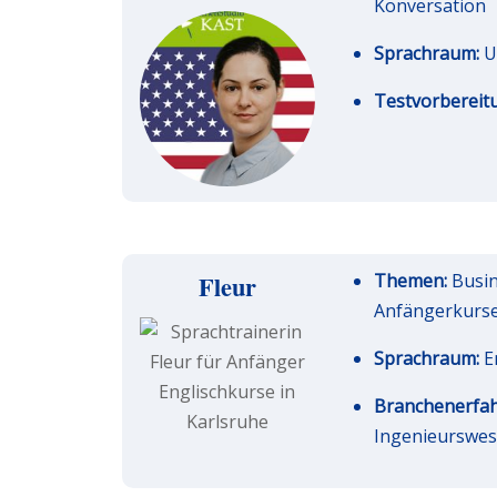
Konversation
Sprachraum:
U
Testvorbereit
Fleur
Themen:
Busin
Anfängerkurs
Sprachraum:
E
Branchenerfa
Ingenieurswe