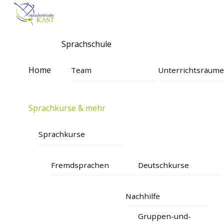
Skip
Menu
to
content
Sprachschule
Home
Team
Unterrichtsräum
Sprachkurse & mehr
Sprachkurse
Fremdsprachen
Deutschkurse
Nachhilfe
Gruppen-und-