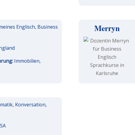
Merryn
meines Englisch, Business
ngland
hrung:
Immobilien,
atik, Konversation,
SA